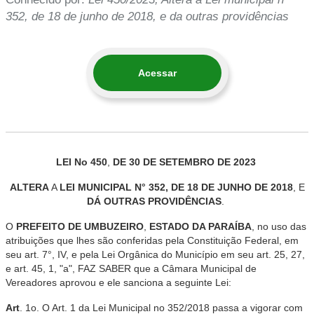
352, de 18 de junho de 2018, e da outras providências
Acessar
LEI
No
450
,
DE 30 DE
SETEMBRO
DE
2023
ALTERA
A
LEI
MUNICIPAL
N
°
352
,
DE
18
DE
JUNHO
DE
2018
,
E
DÁ
OUTRAS
PROVIDÊNCIAS
.
O
PREFEITO
DE
UMBUZEIRO
,
ESTADO
DA
PARAÍBA
,
no
uso
das
atribuições
que
lhes
são
conferidas
pela
Constituição
Federal
,
em
seu
art
.
7
°
,
IV
,
e
pela
Lei
Orgânica
do
Município em
seu
art
.
25
,
27
,
e
art
.
45
,
1
,
"
a
"
,
FAZ
SABER
que
a
Câmara
Municipal
de
Vereadores
aprovou e
ele
sanciona a
seguinte
Lei
:
Art
.
1o
.
O
Art
.
1
da
Lei
Municipal
no
352/2018
passa
a
vigorar
com