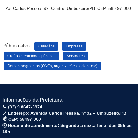
Av
.
Carlos Pessoa
,
92
,
Centro
,
Umbuzeiro
/
PB
,
CEP
:
58.497-000
Público alvo:
Cidadãos
Empresas
Órgãos e entidades públicas
Servidores
Demais segmentos (ONGs, organizações sociais, etc)
Informações da Prefeitura
📞 (83) 9 8647-3974
📍 Endereço: Avenida Carlos Pessoa, nº 92 – Umbuzeiro/PB
📫 CEP: 58497-000
🕗 Horário de atendimento: Segunda a sexta-feira, das 08h às
16h