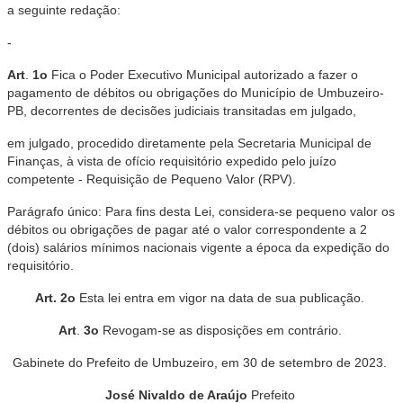
a
seguinte
redação
:
-
Art
.
1o
Fica
o
Poder
Executivo
Municipal
autorizado
a
fazer
o
pagamento
de
débitos
ou
obrigações do
Município
de
Umbuzeiro
-
PB
,
decorrentes
de
decisões
judiciais
transitadas
em
julgado
,
em
julgado
,
procedido
diretamente
pela Secretaria
Municipal
de
Finanças
,
à
vista
de
ofício
requisitório expedido
pelo
juízo
competente
-
Requisição
de Pequeno
Valor
(
RPV
)
.
Parágrafo
único
:
Para
fins
desta
Lei
,
considera
-
se
pequeno
valor
os
débitos
ou
obrigações
de
pagar
até
o
valor
correspondente
a
2
(
dois
)
salários
mínimos
nacionais
vigente
a
época da
expedição
do
requisitório
.
Art
.
2o
Esta
lei
entra
em
vigor
na
data de
sua publicação
.
Art
.
3o
Revogam
-
se
as
disposições
em
contrário
.
Gabinete
do
Prefeito
de
Umbuzeiro
,
em
30
de
setembro
de
2023
.
José
Nivaldo
de
Araújo
Prefeito