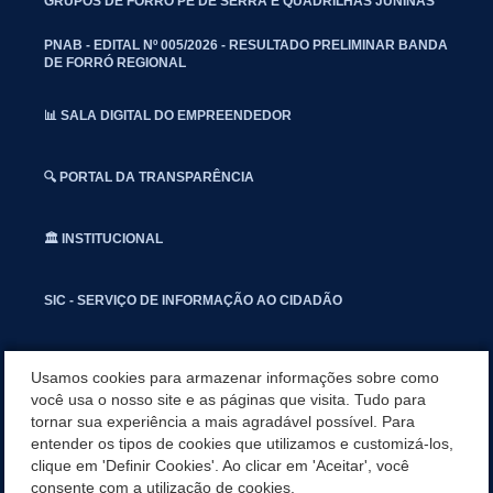
GRUPOS DE FORRÓ PÉ DE SERRA E QUADRILHAS JUNINAS
PNAB - EDITAL Nº 005/2026 - RESULTADO PRELIMINAR BANDA
DE FORRÓ REGIONAL
📊 SALA DIGITAL DO EMPREENDEDOR
🔍 PORTAL DA TRANSPARÊNCIA
🏛️ INSTITUCIONAL
SIC - SERVIÇO DE INFORMAÇÃO AO CIDADÃO
📢 OUVIDORIA
Usamos cookies para armazenar informações sobre como
você usa o nosso site e as páginas que visita. Tudo para
tornar sua experiência a mais agradável possível. Para
INSTAGRAN
entender os tipos de cookies que utilizamos e customizá-los,
clique em 'Definir Cookies'. Ao clicar em 'Aceitar', você
📱🩺 SAUDE CONECTADA
consente com a utilização de cookies.